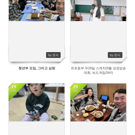
384
by 은사
by 은사
청년부 모임, 그리고 심방
유초등부 9/28일 스케치(9월 성경암송
대회, 보드게임DAY)
19
19
SEP
SEP
505
461