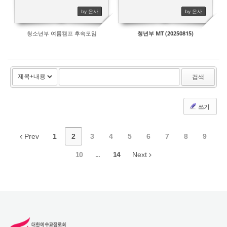
by 은사
by 은사
청소년부 여름캠프 후속모임
청년부 MT (20250815)
검색
쓰기
Prev
1
2
3
4
5
6
7
8
9
10
...
14
Next