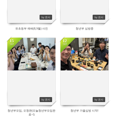
by 은사
by 은사
유초등부 예배(8,9월) 사진
청년부 심방중
15
12
SEP
SEP
664
565
by 은사
by 은사
청년부모임, 오청완(오늘청년부모임완
청년부 가을심방 시작!
료~!)