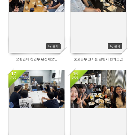
by 은사
by 은사
오랜만에 청년부 완전체모임
중고등부 교사들 전반기 평가모임
17
16
AUG
AUG
528
451