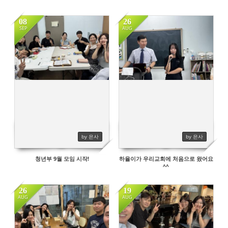
08
26
SEP
AUG
656
525
by 은사
by 은사
청년부 9월 모임 시작!
하율이가 우리교회에 처음으로 왔어요
^^
26
19
AUG
AUG
491
451