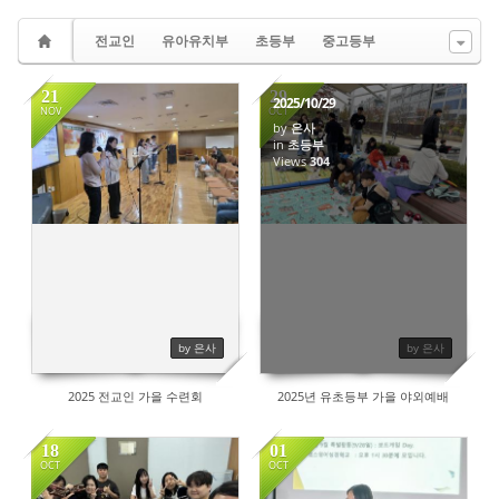
전교인
유아유치부
초등부
중고등부
21
29
2025/10/29
NOV
OCT
by
은사
in
초등부
327
Views
304
by 은사
by 은사
2025 전교인 가을 수련회
2025년 유초등부 가을 야외예배
18
01
OCT
OCT
443