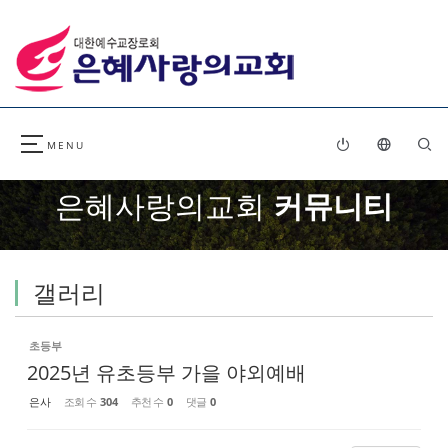
Sketchbook5, 스케치북5
Sketchbook5, 스케치북5
은혜사랑의교회
커뮤니티
갤러리
초등부
2025년 유초등부 가을 야외예배
은사
조회 수
304
추천 수
0
댓글
0