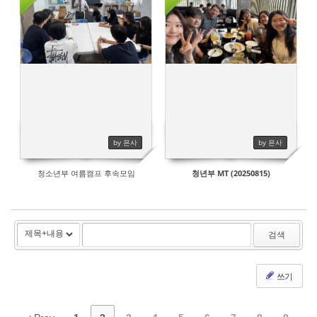
529
457
by 은사
by 은사
청소년부 여름캠프 후속모임
청년부 MT (20250815)
검색
쓰기