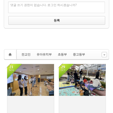
댓글 쓰기 권한이 없습니다. 로그인 하시겠습니까?
전교인
유아유치부
초등부
중고등부
21
29
NOV
OCT
327
304