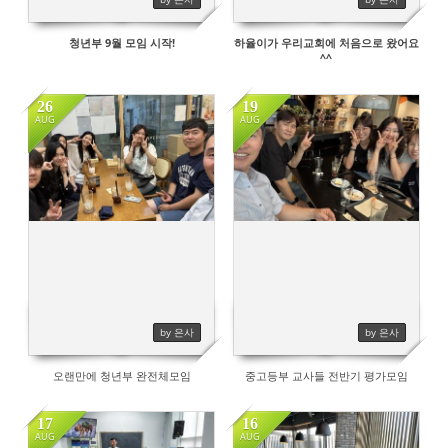
청년부 9월 모임 시작!
하율이가 우리교회에 처음으로 왔어요
^^
26
19
AUG
AUG
491
451
by 은사
by 은사
오랜만에 청년부 완전체모임
중고등부 교사들 전반기 평가모임
17
16
AUG
AUG