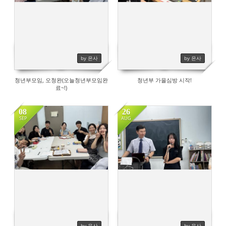
by 은사
by 은사
청년부모임, 오청완(오늘청년부모임완
청년부 가을심방 시작!
료~!)
08
26
SEP
AUG
658
526
by 은사
by 은사