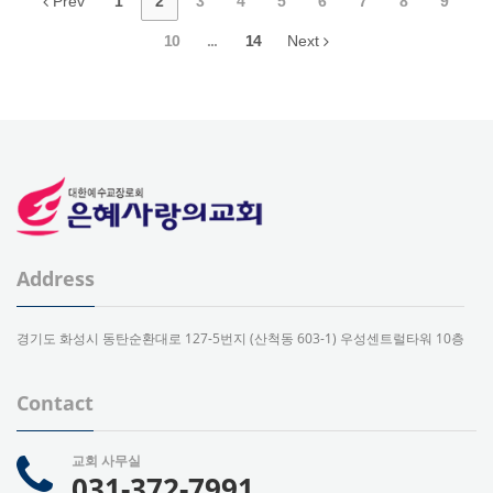
Prev
1
2
3
4
5
6
7
8
9
10
...
14
Next
Address
경기도 화성시 동탄순환대로 127-5번지 (산척동 603-1) 우성센트럴타워 10층
Contact
교회 사무실
031-372-7991