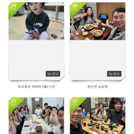
19
19
SEP
SEP
505
461
by 은사
by 은사
유초등부 예배(8,9월) 사진
청년부 심방중
15
12
SEP
SEP
665
565