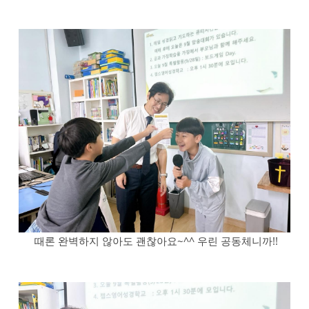
때론 완벽하지 않아도 괜찮아요~^^ 우린 공동체니까!!