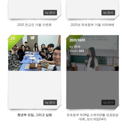
by 은사
by 은사
2025 전교인 가을 수련회
2025년 유초등부 가을 야외예배
18
01
2025/10/01
OCT
OCT
by
은사
Views
443
387
by 은사
by 은사
청년부 모임, 그리고 심방
유초등부 9/28일 스케치(9월 성경암송
대회, 보드게임DAY)