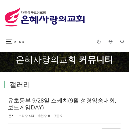
Sketchbook5, 스케치북5
Sketchbook5, 스케치북5
은혜사랑의교회
커뮤니티
갤러리
유초등부 9/28일 스케치(9월 성경암송대회,
보드게임DAY)
은사
조회 수
443
추천 수
0
댓글
0