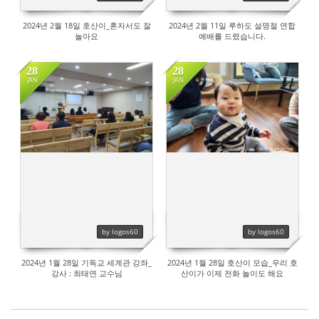
2024년 2월 18일 호산이_혼자서도 잘
2024년 2월 11일 루하도 설명절 연합
놀아요
예배를 드렸습니다.
28
28
JAN
JAN
491
457
by logos60
by logos60
2024년 1월 28일 기독교 세계관 강좌_
2024년 1월 28일 호산이 모습_우리 호
강사 : 최태연 교수님
산이가 이제 전화 놀이도 해요