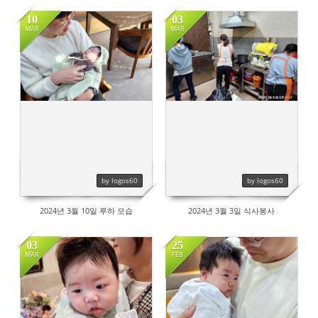
10
03
MAR
MAR
461
482
by logos60
by logos60
2024년 3월 10일 루하 모습
2024년 3월 3일 식사봉사
03
25
MAR
FEB
482
469