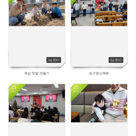
180
393
by 은사
by 은사
옥상 텃밭 만들기
송구영신예배
23
25
DEC
MAR
486
1719