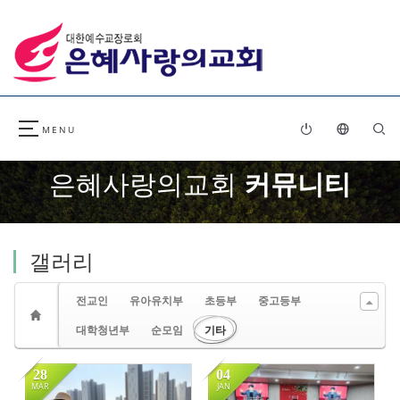
Sketchbook5, 스케치북5
Sketchbook5, 스케치북5
은혜사랑의교회
커뮤니티
갤러리
전교인
유아유치부
초등부
중고등부
대학청년부
순모임
기타
28
04
MAR
JAN