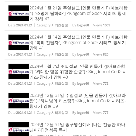
2024년 1월 21일 주일설교 [인물 만들기 PJ(아브라함
4)-"소명에 답하라"] <Kingdom of God> 시리즈-창세
기 강해 42
Date
2024.01.21
Category
시리즈설교
By
logos60
Views
1009
2024년 1월 14일 주일설교 [인물 만들기 PJ(아브라함
3)-"복의 전달자"] <Kingdom of God> 시리즈-창세기
강해 41
Date
2024.01.21
Category
시리즈설교
By
logos60
Views
820
2024년 1월 7일 주일설교 [인물 만들기 PJ(아브라함
2)-"위대한 믿음 위험한 순종"] <Kingdom of God> 시
리즈-창세기 강해 40
Date
2024.01.21
Category
시리즈설교
By
logos60
Views
772
2023년 12월 31일 주일설교 [인물 만들기 PJ(아브라
함1)-"하나님의 캐스팅"] <Kingdom of God> 시리즈-
창세기 강해 39
Date
2024.01.21
Category
시리즈설교
By
logos60
Views
777
2023년 12월 31일 송구영신예배 [나는 전능한 하나
님이라] 정성록 목사