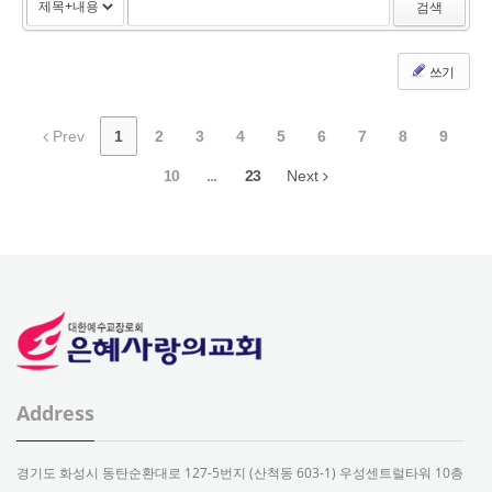
검색
쓰기
Prev
1
2
3
4
5
6
7
8
9
10
...
23
Next
Address
경기도 화성시 동탄순환대로 127-5번지 (산척동 603-1) 우성센트럴타워 10층