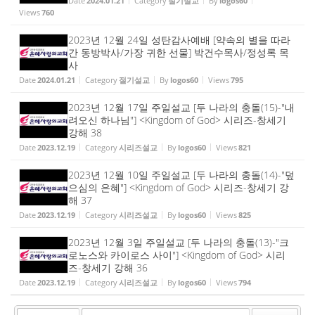
Date
2024.01.21
Category
절기설교
By
logos60
Views
760
2023년 12월 24일 성탄감사예배 [약속의 별을 따라
간 동방박사/가장 귀한 선물] 박건수목사/정성록 목
사
Date
2024.01.21
Category
절기설교
By
logos60
Views
795
2023년 12월 17일 주일설교 [두 나라의 충돌(15)-"내
려오신 하나님"] <Kingdom of God> 시리즈-창세기
강해 38
Date
2023.12.19
Category
시리즈설교
By
logos60
Views
821
2023년 12월 10일 주일설교 [두 나라의 충돌(14)-"덮
으심의 은혜"] <Kingdom of God> 시리즈-창세기 강
해 37
Date
2023.12.19
Category
시리즈설교
By
logos60
Views
825
2023년 12월 3일 주일설교 [두 나라의 충돌(13)-"크
로노스와 카이로스 사이"] <Kingdom of God> 시리
즈-창세기 강해 36
Date
2023.12.19
Category
시리즈설교
By
logos60
Views
794