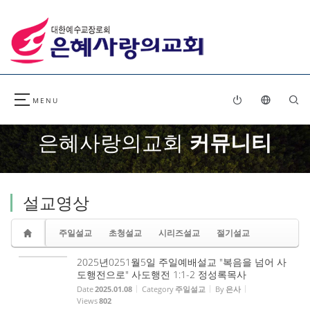
Sketchbook5, 스케치북5
Sketchbook5, 스케치북5
은혜사랑의교회
커뮤니티
설교영상
주일설교
초청설교
시리즈설교
절기설교
2025년0251월5일 주일예배설교 "복음을 넘어 사
도행전으로" 사도행전 1:1-2 정성록목사
Date
2025.01.08
Category
주일설교
By
은사
Views
802