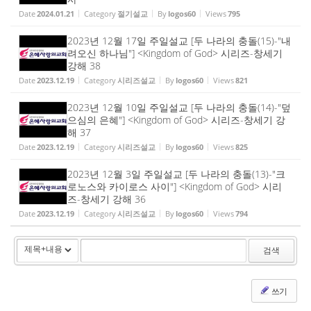
Date
2024.01.21
Category
절기설교
By
logos60
Views
795
2023년 12월 17일 주일설교 [두 나라의 충돌(15)-"내
려오신 하나님"] <Kingdom of God> 시리즈-창세기
강해 38
Date
2023.12.19
Category
시리즈설교
By
logos60
Views
821
2023년 12월 10일 주일설교 [두 나라의 충돌(14)-"덮
으심의 은혜"] <Kingdom of God> 시리즈-창세기 강
해 37
Date
2023.12.19
Category
시리즈설교
By
logos60
Views
825
2023년 12월 3일 주일설교 [두 나라의 충돌(13)-"크
로노스와 카이로스 사이"] <Kingdom of God> 시리
즈-창세기 강해 36
Date
2023.12.19
Category
시리즈설교
By
logos60
Views
794
검색
쓰기