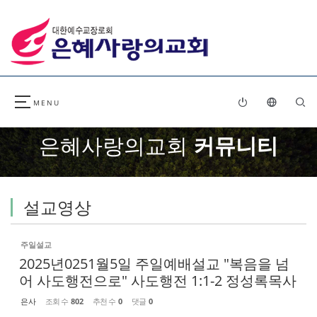
Sketchbook5, 스케치북5
Sketchbook5, 스케치북5
은혜사랑의교회
커뮤니티
설교영상
주일설교
2025년0251월5일 주일예배설교 "복음을 넘
어 사도행전으로" 사도행전 1:1-2 정성록목사
은사
조회 수
802
추천 수
0
댓글
0