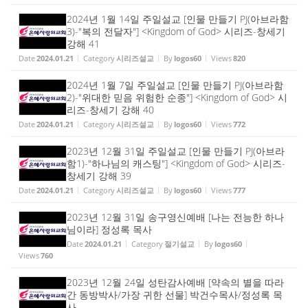
2024년 1월 14일 주일설교 [인물 만들기 PJ(아브라함
3)-"복의 전달자"] <Kingdom of God> 시리즈-창세기
강해 41
Date
2024.01.21
Category
시리즈설교
By
logos60
Views
820
2024년 1월 7일 주일설교 [인물 만들기 PJ(아브라함
2)-"위대한 믿음 위험한 순종"] <Kingdom of God> 시
리즈-창세기 강해 40
Date
2024.01.21
Category
시리즈설교
By
logos60
Views
772
2023년 12월 31일 주일설교 [인물 만들기 PJ(아브라
함1)-"하나님의 캐스팅"] <Kingdom of God> 시리즈-
창세기 강해 39
Date
2024.01.21
Category
시리즈설교
By
logos60
Views
777
2023년 12월 31일 송구영신예배 [나는 전능한 하나
님이라] 정성록 목사
Date
2024.01.21
Category
절기설교
By
logos60
Views
760
2023년 12월 24일 성탄감사예배 [약속의 별을 따라
간 동방박사/가장 귀한 선물] 박건수목사/정성록 목
사