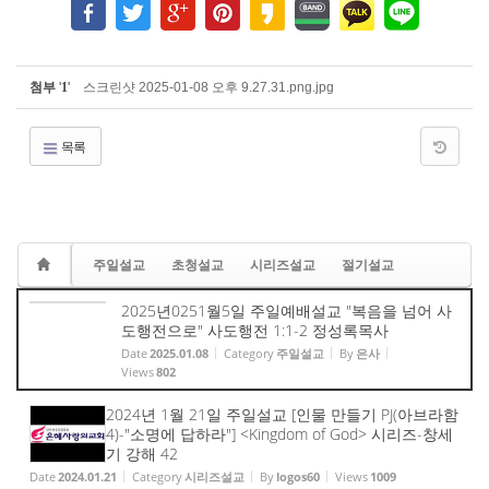
첨부
'
1
'
스크린샷 2025-01-08 오후 9.27.31.png.jpg
목록
주일설교
초청설교
시리즈설교
절기설교
2025년0251월5일 주일예배설교 "복음을 넘어 사
도행전으로" 사도행전 1:1-2 정성록목사
Date
2025.01.08
Category
주일설교
By
은사
Views
802
2024년 1월 21일 주일설교 [인물 만들기 PJ(아브라함
4)-"소명에 답하라"] <Kingdom of God> 시리즈-창세
기 강해 42
Date
2024.01.21
Category
시리즈설교
By
logos60
Views
1009