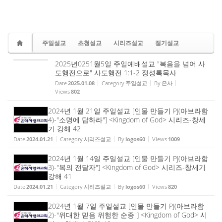
주일설교
초청설교
시리즈설교
절기설교
2025년0251월5일 주일예배설교 "복음을 넘어 사
도행전으로" 사도행전 1:1-2 정성록목사
Date
2025.01.08
Category
주일설교
By
은사
Views
802
2024년 1월 21일 주일설교 [인물 만들기 PJ(아브라함
4)-"소명에 답하라"] <Kingdom of God> 시리즈-창세
기 강해 42
Date
2024.01.21
Category
시리즈설교
By
logos60
Views
1009
2024년 1월 14일 주일설교 [인물 만들기 PJ(아브라함
3)-"복의 전달자"] <Kingdom of God> 시리즈-창세기
강해 41
Date
2024.01.21
Category
시리즈설교
By
logos60
Views
820
2024년 1월 7일 주일설교 [인물 만들기 PJ(아브라함
2)-"위대한 믿음 위험한 순종"] <Kingdom of God> 시