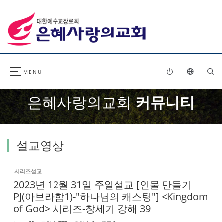
Sketchbook5, 스케치북5
Sketchbook5, 스케치북5
은혜사랑의교회
커뮤니티
설교영상
시리즈설교
2023년 12월 31일 주일설교 [인물 만들기
PJ(아브라함1)-"하나님의 캐스팅"] <Kingdom
of God> 시리즈-창세기 강해 39