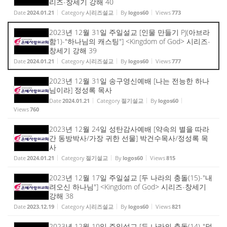
리즈-창세기 강해 40
Date
2024.01.21
Category
시리즈설교
By
logos60
Views
773
2023년 12월 31일 주일설교 [인물 만들기 PJ(아브라
함1)-"하나님의 캐스팅"] <Kingdom of God> 시리즈-
창세기 강해 39
Date
2024.01.21
Category
시리즈설교
By
logos60
Views
777
2023년 12월 31일 송구영신예배 [나는 전능한 하나
님이라] 정성록 목사
Date
2024.01.21
Category
절기설교
By
logos60
Views
760
2023년 12월 24일 성탄감사예배 [약속의 별을 따라
간 동방박사/가장 귀한 선물] 박건수목사/정성록 목
사
Date
2024.01.21
Category
절기설교
By
logos60
Views
815
2023년 12월 17일 주일설교 [두 나라의 충돌(15)-"내
려오신 하나님"] <Kingdom of God> 시리즈-창세기
강해 38
Date
2023.12.19
Category
시리즈설교
By
logos60
Views
821
2023년 12월 10일 주일설교 [두 나라의 충돌(14)-"덮