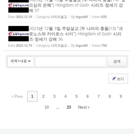
으심의 은혜"] <Kingdom of God> 시리즈-창세기 강
해 37
Date
2023.12.19
Category
시리즈설교
By
logos60
Views
825
2023년 12월 3일 주일설교 [두 나라의 충돌(13)-"크
로노스와 카이로스 사이"] <Kingdom of God> 시리
즈-창세기 강해 36
Date
2023.12.19
Category
시리즈설교
By
logos60
Views
794
검색
쓰기
Prev
1
2
3
4
5
6
7
8
9
10
...
23
Next