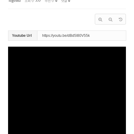
logos60
조회 수
777
추천 수
0
댓글
0
Youtube Url
https://youtu.be/dBd5I80V55k