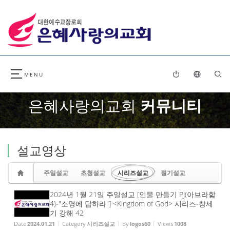
Sketchbook5, 스케치북5
Sketchbook5, 스케치북5
은혜사랑의교회
커뮤니티
설교영상
주일설교
초청설교
시리즈설교
절기설교
2024년 1월 21일 주일설교 [인물 만들기 PJ(아브라함
4)-"소명에 답하라"] <Kingdom of God> 시리즈-창세
기 강해 42
Date
2024.01.21
Category
시리즈설교
By
logos60
Views
1008