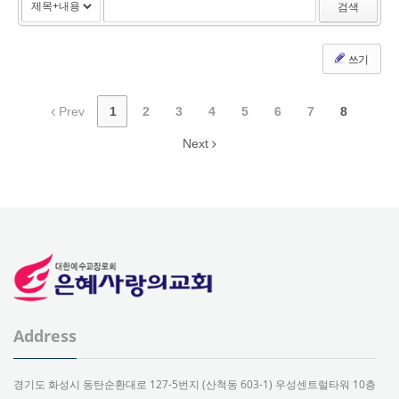
검색
쓰기
Prev
1
2
3
4
5
6
7
8
Next
Address
경기도 화성시 동탄순환대로 127-5번지 (산척동 603-1) 우성센트럴타워 10층