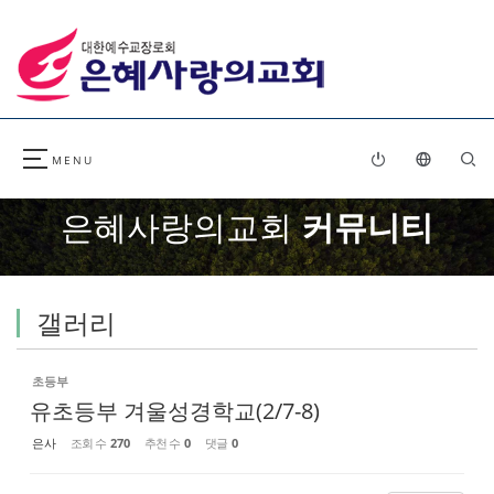
Sketchbook5, 스케치북5
Sketchbook5, 스케치북5
은혜사랑의교회
커뮤니티
갤러리
초등부
유초등부 겨울성경학교(2/7-8)
은사
조회 수
270
추천 수
0
댓글
0