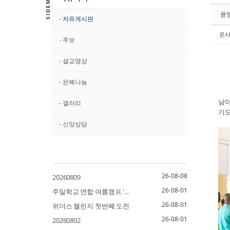
윤
- 자유게시판
은
- 주보
- 설교영상
- 은혜나눔
남아
- 갤러리
기도
- 신앙상담
26-08-08
20260809
26-08-01
주일학교 연합 여름캠프 '...
26-08-01
위더스 챌린지 첫번째 도전
26-08-01
20260802