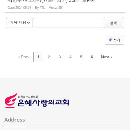
Date
2024.05.04
By
PTL
Views
851
검색
쓰기
Prev
1
2
3
4
5
6
Next
Address