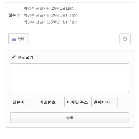
박명수 선교사님(26년1월).pdf
,
첨부
'
3
'
박명수 선교사님(26년1월)_1.jpg
,
박명수 선교사님(26년1월)_2.jpg
목록
✔
댓글 쓰기
글쓴이
비밀번호
이메일 주소
홈페이지