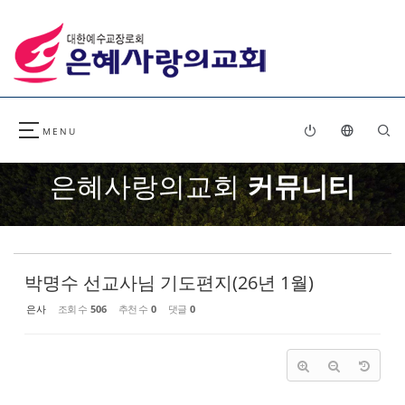
Sketchbook5, 스케치북5
Sketchbook5, 스케치북5
은혜사랑의교회
커뮤니티
박명수 선교사님 기도편지(26년 1월)
은사
조회 수
506
추천 수
0
댓글
0