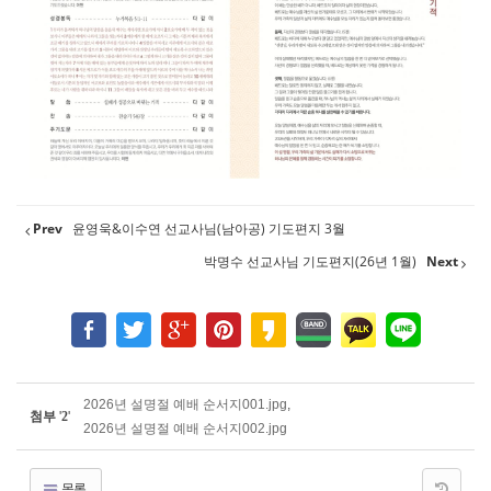
Prev
윤영욱&이수연 선교사님(남아공) 기도편지 3월
박명수 선교사님 기도편지(26년 1월)
Next
2026년 설명절 예배 순서지001.jpg
,
첨부
'
2
'
2026년 설명절 예배 순서지002.jpg
목록