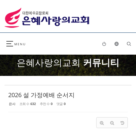
Sketchbook5, 스케치북5
Sketchbook5, 스케치북5
은혜사랑의교회
커뮤니티
2026 설 가정예배 순서지
은사
조회 수
632
추천 수
0
댓글
0