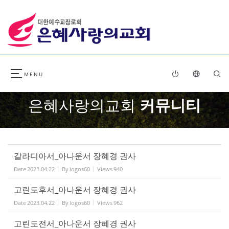
Sketchbook5, 스케치북5
Sketchbook5, 스케치북5
은혜사랑의교회
커뮤니티
갈라디아서_아나운서 장혜경 권사
Date
2023.04.22
By
logos60
Views
940
고린도후서_아나운서 장혜경 권사
Date
2023.04.22
By
logos60
Views
962
고린도전서_아나운서 장혜경 권사