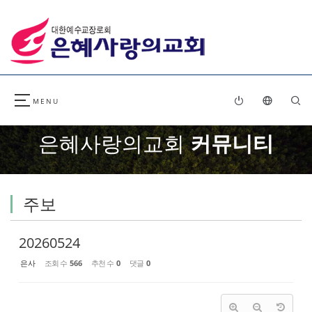
Sketchbook5, 스케치북5
Sketchbook5, 스케치북5
은혜사랑의교회
커뮤니티
주보
20260524
은사
조회 수
566
추천 수
0
댓글
0