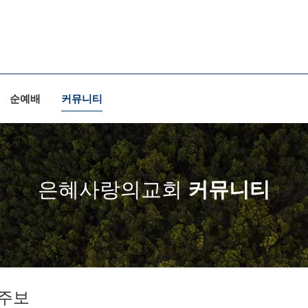
순예배
커뮤니티
은혜사랑의교회
커뮤니티
주보