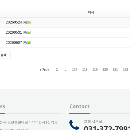
제목
20260524
20260531
20260607
검색
Prev
1
...
117
118
119
120
121
122
ss
Contact
교회 사무실
성시 동탄순환대로 127-5번지 (산척동
031-372-799