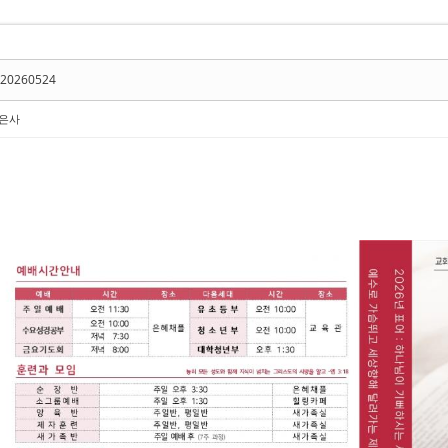
20260524
은사