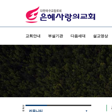
Sketchbook5, 스케치북5
Sketchbook5, 스케치북5
교회안내
부설기관
다음세대
설교영상
커뮤니티