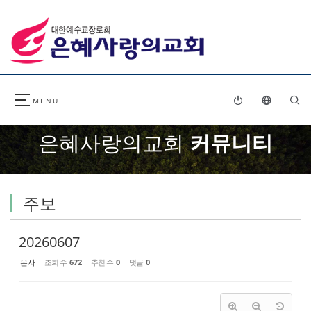
Sketchbook5, 스케치북5
Sketchbook5, 스케치북5
은혜사랑의교회
커뮤니티
주보
20260607
은사
조회 수
672
추천 수
0
댓글
0