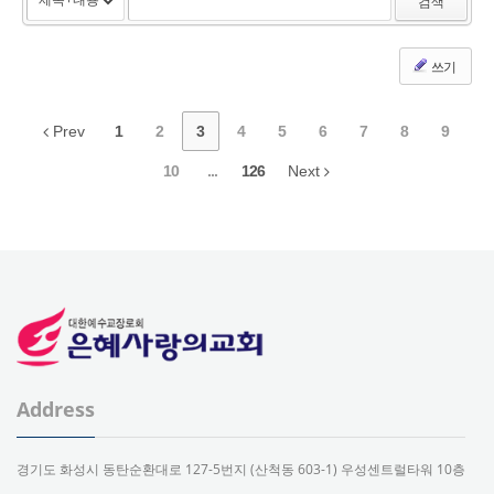
검색
쓰기
Prev
1
2
3
4
5
6
7
8
9
10
...
126
Next
Address
경기도 화성시 동탄순환대로 127-5번지 (산척동 603-1) 우성센트럴타워 10층