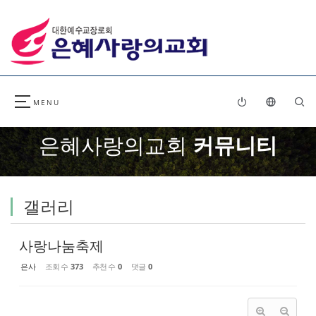
Sketchbook5, 스케치북5
Sketchbook5, 스케치북5
은혜사랑의교회
커뮤니티
갤러리
사랑나눔축제
은사
조회 수
373
추천 수
0
댓글
0