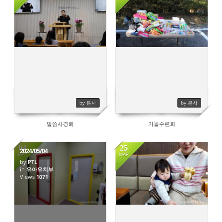
375
318
by 은사
by 은사
말씀사경회
가을수련회
04
25
2024/05/04
MAY
MAR
by
PTL
in
유아유치부
Views
1071
1719