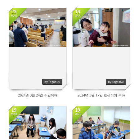
25
19
MAR
MAR
599
452
by logos60
by logos60
2024년 3월 24일 주일예배
2024년 3월 17일 호산이와 루하
19
19
MAR
MAR
506
529