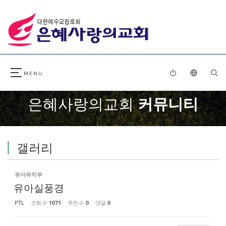
Sketchbook5, 스케치북5
Sketchbook5, 스케치북5
은혜사랑의교회
커뮤니티
갤러리
유아유치부
유아실풍경
PTL
조회 수
1071
추천 수
0
댓글
0