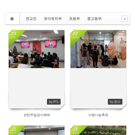
전교인
유아유치부
초등부
중고등부
23
22
DEC
NOV
367
486
by PTL
by 은사
성탄주일감사예배
사랑나눔축제
22
21
NOV
NOV