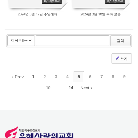
by logos60
by logos60
2024년 3월 17일 주일예배
2024년 3월 10일 루하 모습
검색
쓰기
Prev
1
2
3
4
5
6
7
8
9
10
...
14
Next