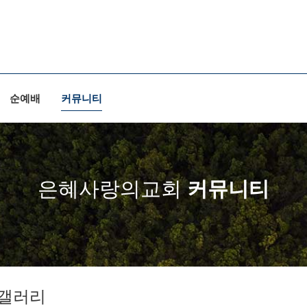
순예배
커뮤니티
은혜사랑의교회
커뮤니티
갤러리