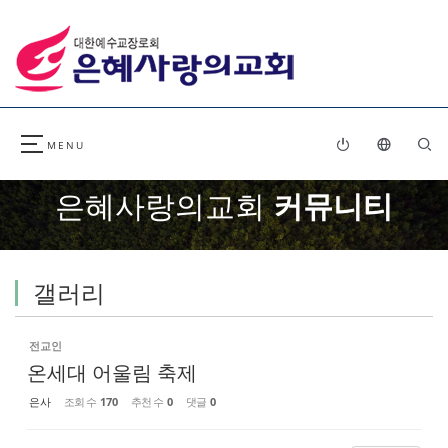
Sketchbook5, 스케치북5
Sketchbook5, 스케치북5
은혜사랑의교회
커뮤니티
갤러리
전교인
온세대 어울림 축제
은사
조회 수
170
추천 수
0
댓글
0