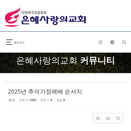
Sketchbook5, 스케치북5
Sketchbook5, 스케치북5
은혜사랑의교회
커뮤니티
2025년 추석가정예배 순서지
은사
조회 수
1456
추천 수
0
댓글
0