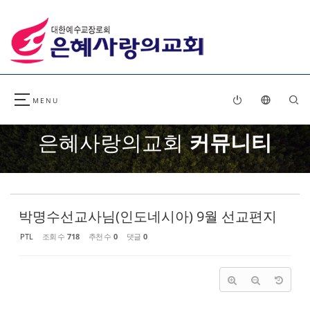
Sketchbook5, 스케치북5
Sketchbook5, 스케치북5
은혜사랑의교회
커뮤니티
박명수선교사님(인도네시아) 9월 선교편지
PTL
조회 수
718
추천 수
0
댓글
0