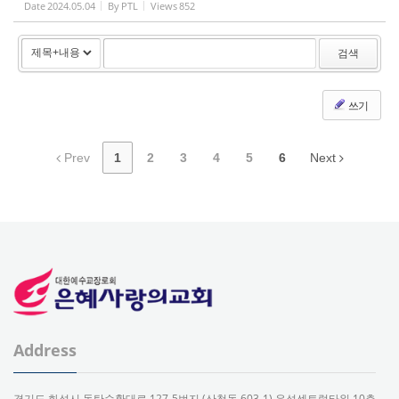
Date
2024.05.04
By
PTL
Views
852
검색
쓰기
Prev
1
2
3
4
5
6
Next
Address
경기도 화성시 동탄순환대로 127-5번지 (산척동 603-1) 우성센트럴타워 10층