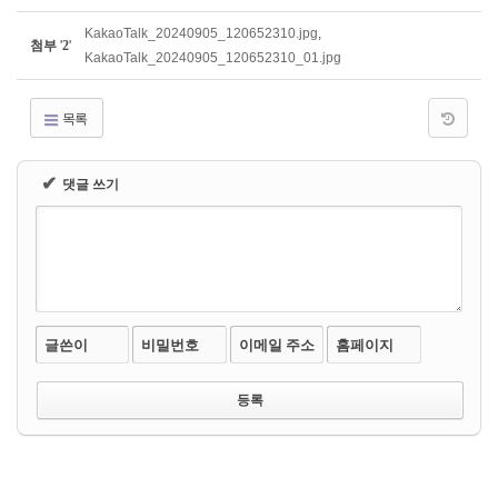
KakaoTalk_20240905_120652310.jpg
,
첨부
'
2
'
KakaoTalk_20240905_120652310_01.jpg
목록
✔
댓글 쓰기
글쓴이
비밀번호
이메일 주소
홈페이지