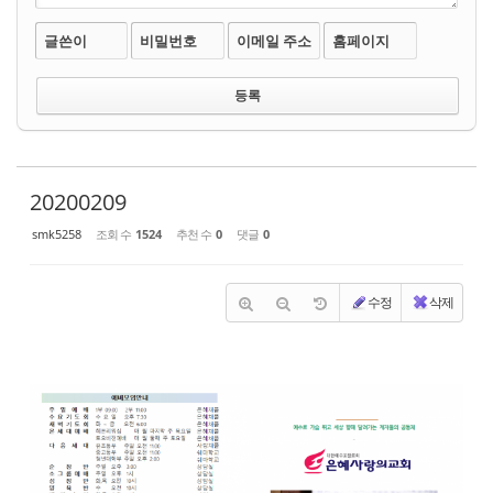
글쓴이
비밀번호
이메일 주소
홈페이지
20200209
smk5258
조회 수
1524
추천 수
0
댓글
0
수정
삭제