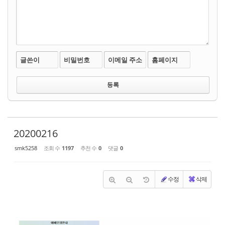
글쓴이
비밀번호
이메일 주소
홈페이지
20200216
smk5258
조회 수
1197
추천 수
0
댓글
0
수정
삭제