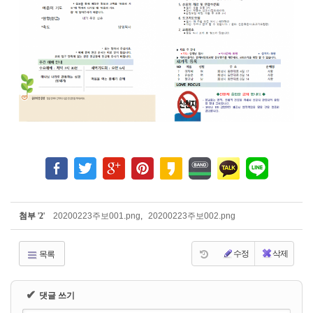
첨부
'
2
'
20200223주보001.png
,
20200223주보002.png
수정
삭제
목록
✔
댓글 쓰기