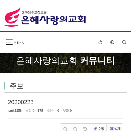
Sketchbook5, 스케치북5
Sketchbook5, 스케치북5
은혜사랑의교회
커뮤니티
주보
20200223
smk5258
조회 수
1375
추천 수
0
댓글
0
수정
삭제