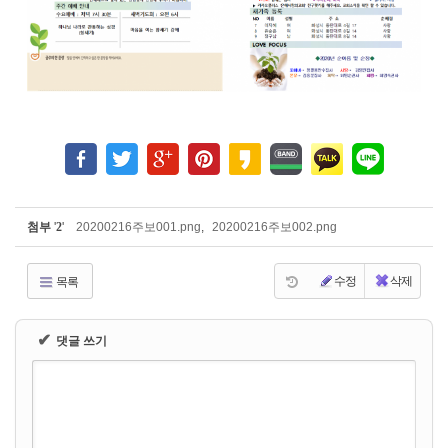
첨부
'
2
'
20200216주보001.png
,
20200216주보002.png
수정
삭제
목록
✔
댓글 쓰기