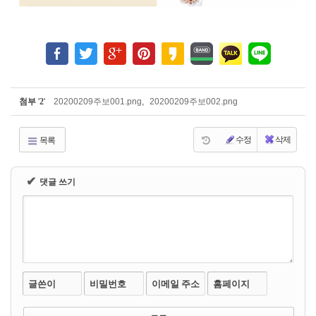
첨부
'
2
'
20200209주보001.png
,
20200209주보002.png
수정
삭제
목록
✔
댓글 쓰기
글쓴이
비밀번호
이메일 주소
홈페이지