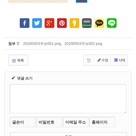
첨부
'
2
'
20200503주보001.png
,
20200503주보002.png
수정
삭제
목록
✔
댓글 쓰기
글쓴이
비밀번호
이메일 주소
홈페이지