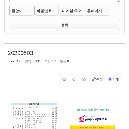
글쓴이
비밀번호
이메일 주소
홈페이지
20200503
smk5258
조회 수
934
추천 수
0
댓글
0
수정
삭제