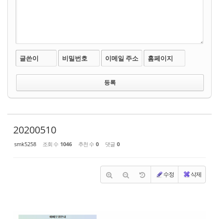
글쓴이
비밀번호
이메일 주소
홈페이지
20200510
smk5258
조회 수
1046
추천 수
0
댓글
0
수정
삭제