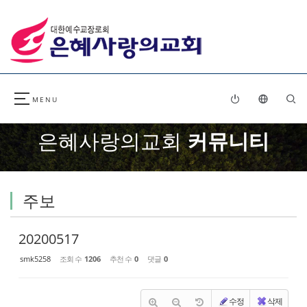
Sketchbook5, 스케치북5
Sketchbook5, 스케치북5
은혜사랑의교회
커뮤니티
주보
20200517
smk5258
조회 수
1206
추천 수
0
댓글
0
수정
삭제