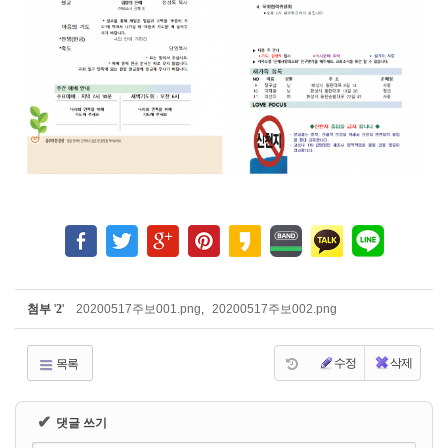
첨부
'
2
'
20200517주보001.png
,
20200517주보002.png
수정
삭제
목록
✔
댓글 쓰기