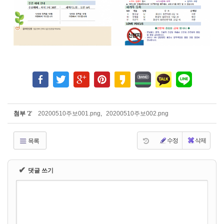
첨부
'
2
'
20200510주보001.png
,
20200510주보002.png
수정
삭제
목록
✔
댓글 쓰기