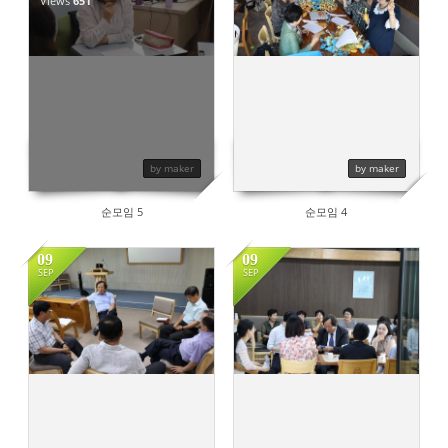
Views
651
690
by maker
by maker
순모임 5
순모임 4
09
09
SEP
SEP
686
641