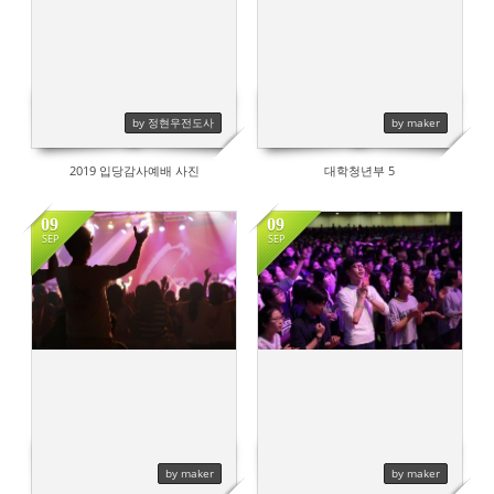
by 정현우전도사
by maker
2019 입당감사예배 사진
대학청년부 5
09
09
SEP
SEP
628
728
by maker
by maker