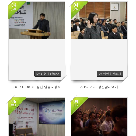
04
04
JAN
JAN
735
776
by 정현우전도사
by 정현우전도사
2019.12.30-31. 송년 말씀사경회
2019.12.25. 성탄감사예배
06
09
OCT
SEP
818
712