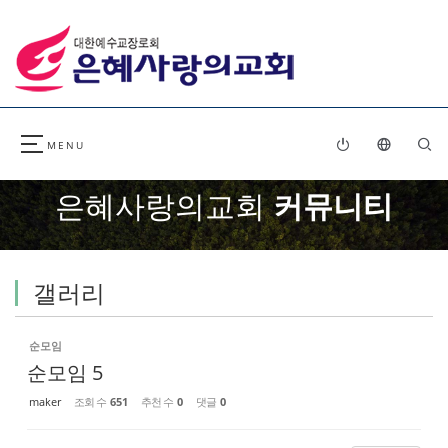
Sketchbook5, 스케치북5
Sketchbook5, 스케치북5
은혜사랑의교회
커뮤니티
갤러리
순모임
순모임 5
maker
조회 수
651
추천 수
0
댓글
0