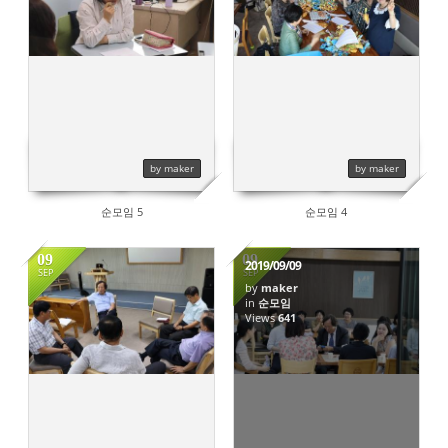
651
690
by maker
by maker
순모임 5
순모임 4
09
09
2019/09/09
SEP
SEP
by
maker
in
순모임
686
Views
641