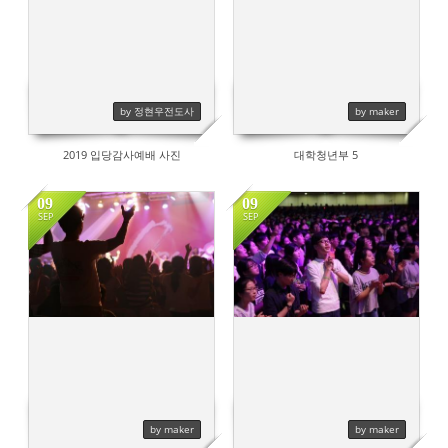
by 정현우전도사
by maker
2019 입당감사예배 사진
대학청년부 5
09
09
SEP
SEP
628
727
by maker
by maker