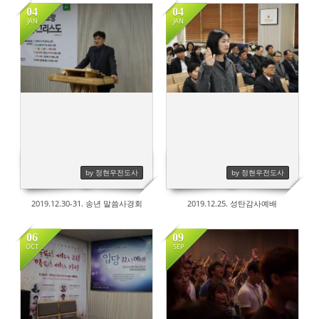
04
04
JAN
JAN
735
776
by 정현우전도사
by 정현우전도사
2019.12.30-31. 송년 말씀사경회
2019.12.25. 성탄감사예배
06
09
OCT
SEP
817
712