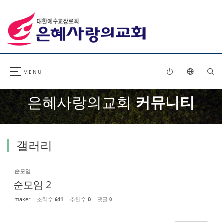
Sketchbook5, 스케치북5
Sketchbook5, 스케치북5
은혜사랑의교회
커뮤니티
갤러리
순모임
순모임 2
maker
조회 수
641
추천 수
0
댓글
0