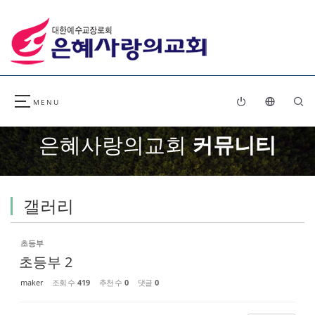
Sketchbook5, 스케치북5
Sketchbook5, 스케치북5
은혜사랑의교회
커뮤니티
갤러리
초등부
초등부 2
maker
조회 수
419
추천 수
0
댓글
0