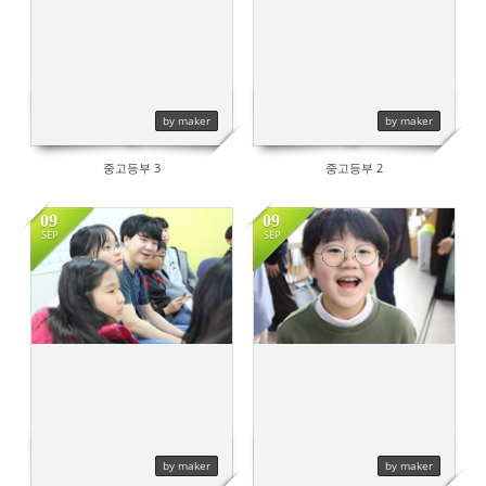
by maker
by maker
중고등부 3
중고등부 2
09
09
SEP
SEP
493
536
by maker
by maker