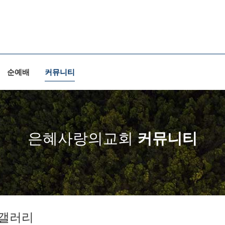
순예배
커뮤니티
은혜사랑의교회
커뮤니티
갤러리