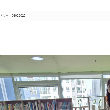
02022025
아유치부
사