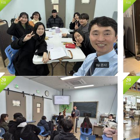
와플나눔행사추가사진
FEB
FEB
476
by 은사
20
20
주일 청년부 모임은 풍성한 나눔과 교제의 시간입니다.
청
FEB
FEB
394