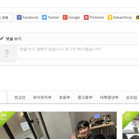
Facebook
Twitter
Google
Pinterest
KakaoStory
목록
✔
댓글 쓰기
댓글 쓰기 권한이 없습니다. 로그인 하시겠습니까?
?
전교인
유아유치부
초등부
중고등부
대학청년부
순모임
09
25
MAR
FEB
435