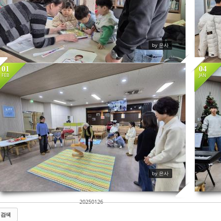
by 은사
01
04
20250116
FEB
JAN
254
by 은사
20250126
검색