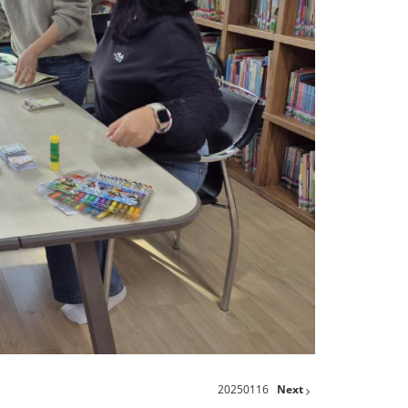
20250116
Next