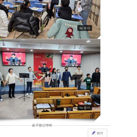
by 은사
20250126
394
by 은사
송구영신예배
쓰기