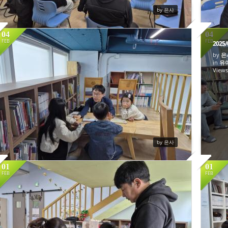
by 은사
04
04
2025/2/16
FEB
FEB
2025/
by
은
in
유
346
View
by 은사
01
01
02022025
FEB
FEB
519