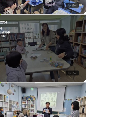
by 은사
2/16주일유초등부
02/04
사
아유치부
s
502
by 은사
02022025
412