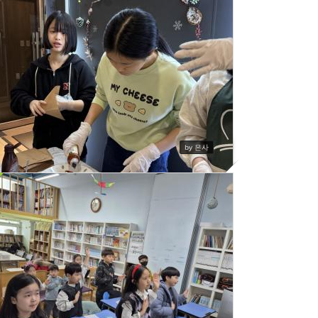
20250223
515
by 은사
소년부에서 주일 점심식사시간에 와플나눔으로 섬겼습니다.
409