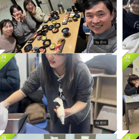
by 은사
24
24
교사들과 함께 마음을 모으는 시간을 가졌습니다.
FEB
FEB
454
by 은사
24
24