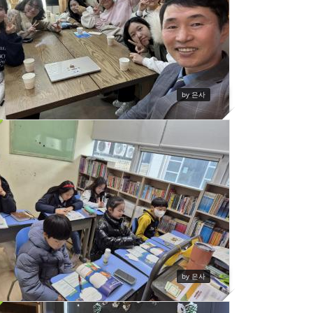
by 은사
청년부 나눔의 시간
382
by 은사