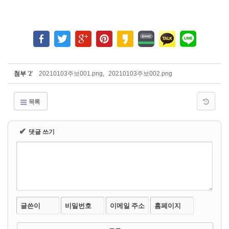
첨부
'
2
'
20210103주보001.png
,
20210103주보002.png
목록
✔
댓글 쓰기
글쓴이
비밀번호
이메일 주소
홈페이지