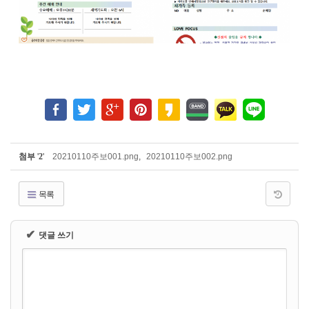
첨부
'
2
'
20210110주보001.png
,
20210110주보002.png
목록
✔
댓글 쓰기