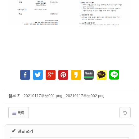
첨부
'
2
'
20210117주보001.png
,
20210117주보002.png
목록
✔
댓글 쓰기