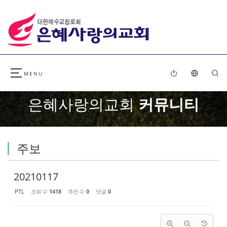
Sketchbook5, 스케치북5
Sketchbook5, 스케치북5
은혜사랑의교회
커뮤니티
주보
20210117
PTL
조회 수
1418
추천 수
0
댓글
0