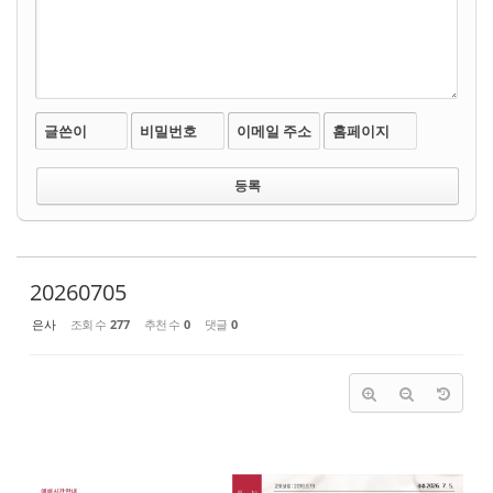
글쓴이
비밀번호
이메일 주소
홈페이지
20260705
은사
조회 수
277
추천 수
0
댓글
0