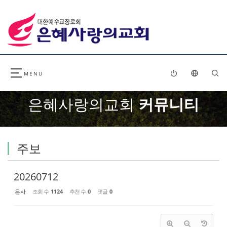
Sketchbook5, 스케치북5
Sketchbook5, 스케치북5
은혜사랑의교회
커뮤니티
주보
20260712
은사
조회 수
1124
추천 수
0
댓글
0