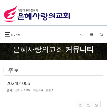
Sketchbook5, 스케치북5
Sketchbook5, 스케치북5
은혜사랑의교회
커뮤니티
주보
202401006
은사
조회 수
1189
추천 수
0
댓글
0