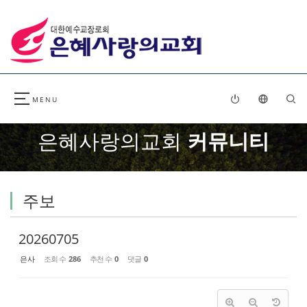
Sketchbook5, 스케치북5
Sketchbook5, 스케치북5
은혜사랑의교회
커뮤니티
주보
20260705
은사
조회 수
286
추천 수
0
댓글
0