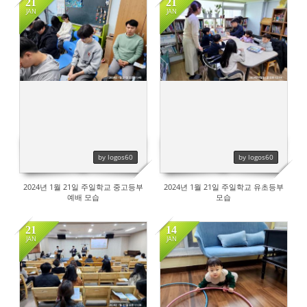
21
21
JAN
JAN
452
387
by logos60
by logos60
2024년 1월 21일 주일학교 중고등부
2024년 1월 21일 주일학교 유초등부
예배 모습
모습
21
14
JAN
JAN
456
440