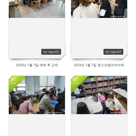
385
423
by logos60
by logos60
2024년 1월 7일 예배 후 교제
2024년 1월 7일 청소년캠프바자회
07
07
JAN
JAN
400
419