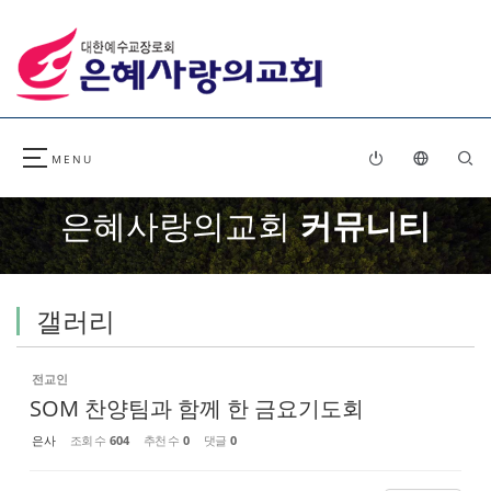
Sketchbook5, 스케치북5
Sketchbook5, 스케치북5
은혜사랑의교회
커뮤니티
갤러리
전교인
SOM 찬양팀과 함께 한 금요기도회
은사
조회 수
604
추천 수
0
댓글
0