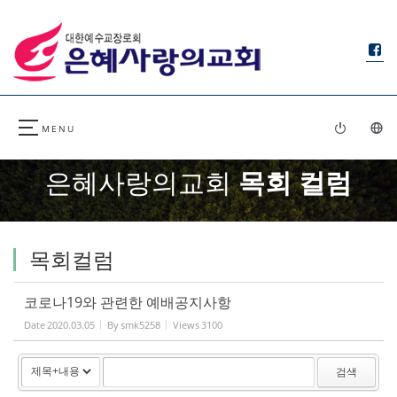
Sketchbook5, 스케치북5
Sketchbook5, 스케치북5
은혜사랑의교회
목회 컬럼
목회컬럼
코로나19와 관련한 예배공지사항
Date
2020.03.05
By
smk5258
Views
3100
검색