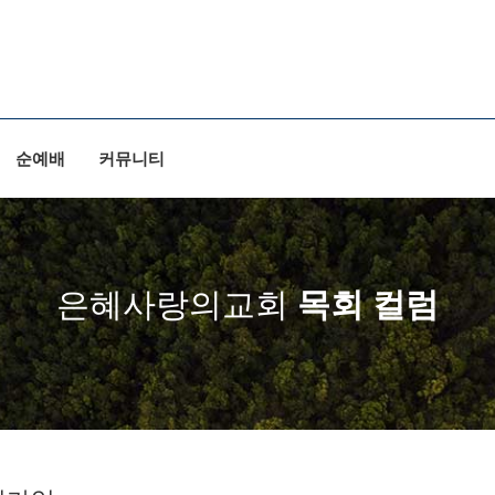
순예배
커뮤니티
은혜사랑의교회
목회 컬럼