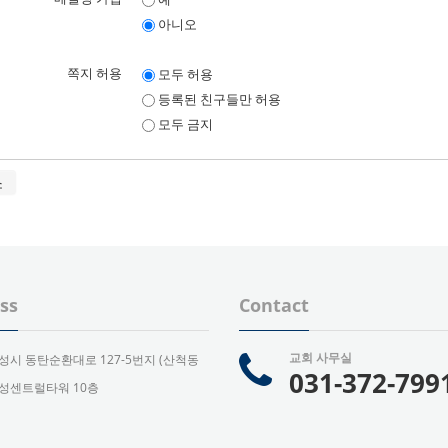
아니오
쪽지 허용
모두 허용
등록된 친구들만 허용
모두 금지
소
ss
Contact
교회 사무실
성시 동탄순환대로 127-5번지 (산척동
031-372-799
 우성센트럴타워 10층