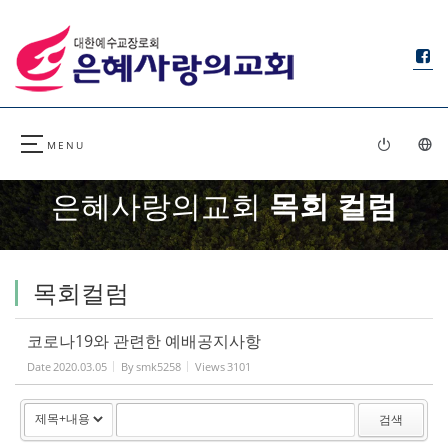
Sketchbook5, 스케치북5
Sketchbook5, 스케치북5
은혜사랑의교회
목회 컬럼
목회컬럼
코로나19와 관련한 예배공지사항
Date
2020.03.05
By
smk5258
Views
3101
검색