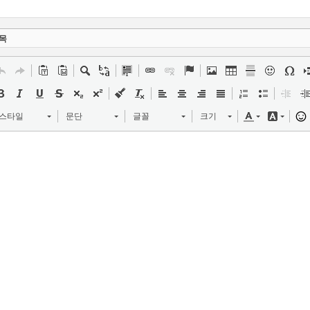
목
스타일
문단
글꼴
크기