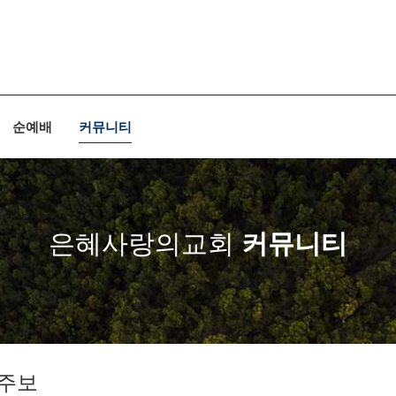
순예배
커뮤니티
은혜사랑의교회
커뮤니티
주보