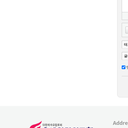
태
글
Addre